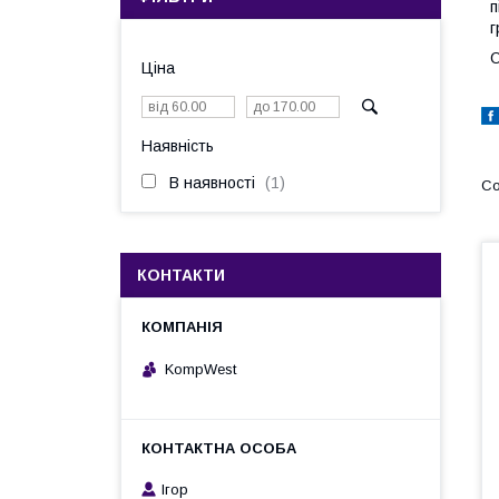
п
г
О
Ціна
Наявність
В наявності
1
КОНТАКТИ
KompWest
Ігор