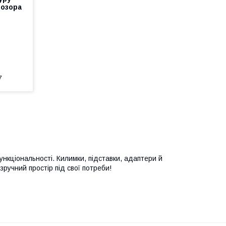
розора
7
нкціональності. Килимки, підставки, адаптери й
зручний простір під свої потреби!