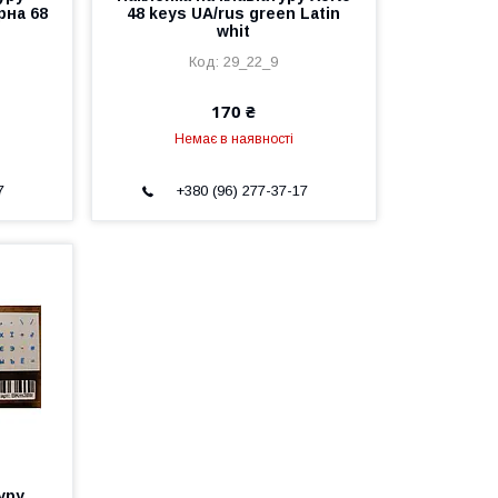
рна 68
48 keys UA/rus green Latin
whit
29_22_9
170 ₴
Немає в наявності
7
+380 (96) 277-37-17
уру