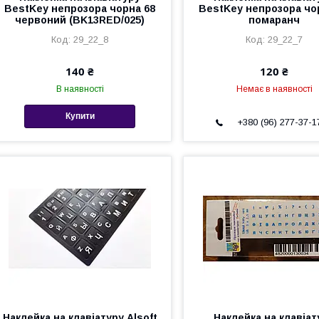
BestKey непрозора чорна 68
BestKey непрозора чо
червоний (BK13RED/025)
помаранч
29_22_8
29_22_7
140 ₴
120 ₴
В наявності
Немає в наявності
Купити
+380 (96) 277-37-1
Наклейка на клавіатуру Alsoft
Наклейка на клавіат