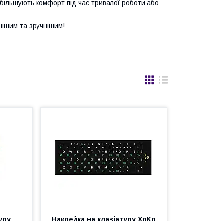
 збільшують комфорт під час тривалої роботи або
нішим та зручнішим!
уру
Наклейка на клавіатуру XoKo