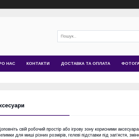
РО НАС
КОНТАКТИ
ДОСТАВКА ТА ОПЛАТА
ФОТОГ
ксесуари
оповніть свій робочий простір або ігрову зону корисними аксесуара
илимки для миші різних розмірів, гелеві підставки під зап’ястя, змі