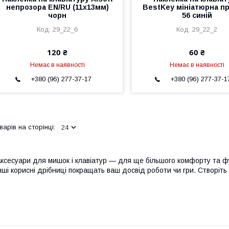
непрозора EN/RU (11x13мм)
BestKey мініатюрна п
чорн
56 синій
29_22_6
29_22_2
120 ₴
60 ₴
Немає в наявності
Немає в наявності
+380 (96) 277-37-17
+380 (96) 277-37-1
ксесуари для мишок і клавіатур — для ще більшого комфорту та фу
нші корисні дрібниці покращать ваш досвід роботи чи гри. Створіть 