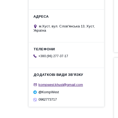
м.Хуст, вул. Слов'янська 13, Хуст,
Україна
+380 (96) 277-37-17
kompwest.khust@gmail.com
@KompWest
0962773717