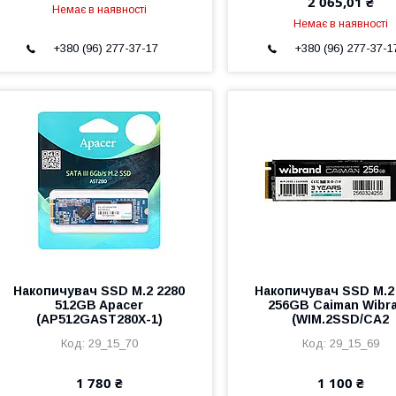
2 065,01 ₴
Немає в наявності
Немає в наявності
+380 (96) 277-37-17
+380 (96) 277-37-1
Накопичувач SSD M.2 2280
Накопичувач SSD M.2
512GB Apacer
256GB Caiman Wibr
(AP512GAST280X-1)
(WIM.2SSD/CA2
29_15_70
29_15_69
1 780 ₴
1 100 ₴