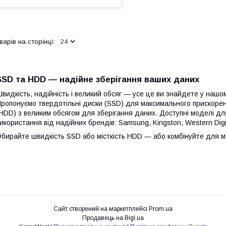
SSD та HDD — надійне зберігання ваших даних
видкість, надійність і великий обсяг — усе це ви знайдете у нашо
ропонуємо твердотільні диски (SSD) для максимального прискорен
HDD) з великим обсягом для зберігання даних. Доступні моделі для 
икористання від надійних брендів: Samsung, Kingston, Western Digital
бирайте швидкість SSD або місткість HDD — або комбінуйте для м
Сайт створений на маркетплейсі
Prom.ua
Продавець на Bigl.ua