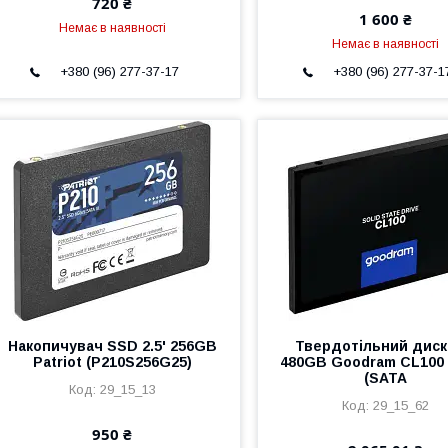
720 ₴
1 600 ₴
Немає в наявності
Немає в наявності
+380 (96) 277-37-17
+380 (96) 277-37-1
Накопичувач SSD 2.5' 256GB
Твердотільний диск 
Patriot (P210S256G25)
480GB Goodram CL100 
(SATA
29_15_13
29_15_62
950 ₴