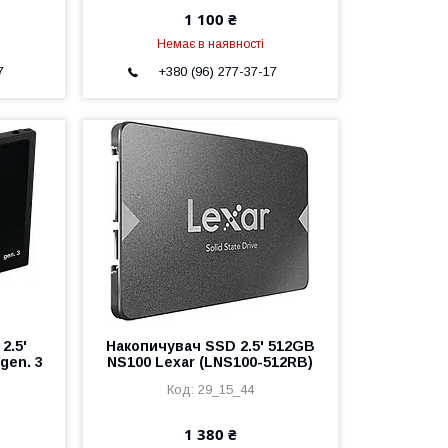
1 100 ₴
Немає в наявності
7
+380 (96) 277-37-17
2.5'
Накопичувач SSD 2.5' 512GB
gen. 3
NS100 Lexar (LNS100-512RB)
29_15_44
1 380 ₴