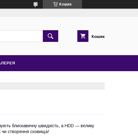
Кошик
Кошик
АЛЕРЕЯ
чують блискавичну швидкість, а HDD — велику
К чи створення сховища!