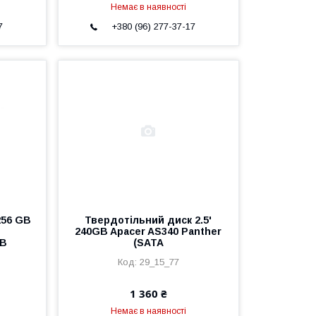
Немає в наявності
7
+380 (96) 277-37-17
256 GB
Твердотільний диск 2.5'
240GB Apacer AS340 Panther
GB
(SATA
29_15_77
1 360 ₴
Немає в наявності