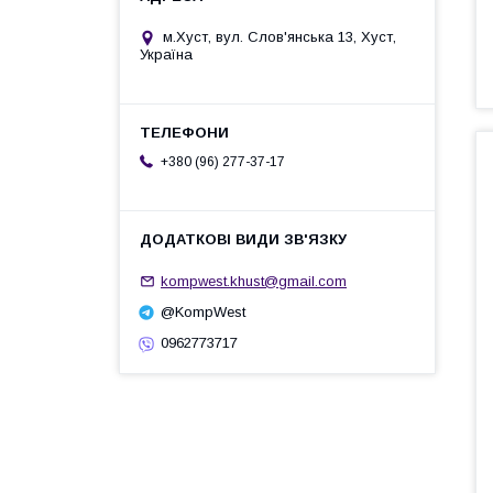
м.Хуст, вул. Слов'янська 13, Хуст,
Україна
+380 (96) 277-37-17
kompwest.khust@gmail.com
@KompWest
0962773717