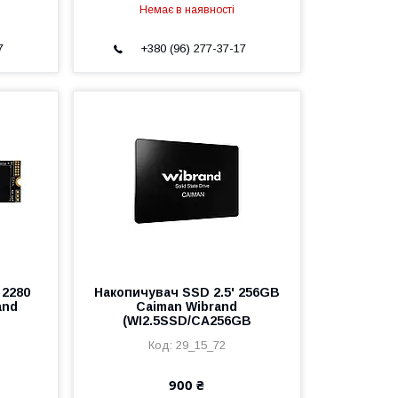
Немає в наявності
7
+380 (96) 277-37-17
 2280
Накопичувач SSD 2.5' 256GB
and
Caiman Wibrand
(WI2.5SSD/CA256GB
29_15_72
900 ₴