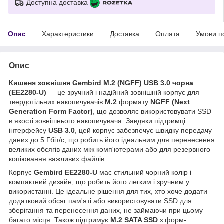
Доступна доставка
Опис
Характеристики
Доставка
Оплата
Умови п
Опис
Кишеня зовнішня Gembird M.2 (NGFF) USB 3.0 чорна
(EE2280-U)
— це зручний і надійний зовнішній корпус для
твердотільних накопичувачів
M.2
формату
NGFF (Next
Generation Form Factor)
, що дозволяє використовувати SSD
в якості зовнішнього накопичувача. Завдяки підтримці
інтерфейсу
USB 3.0
, цей корпус забезпечує швидку передачу
даних до 5 Гбіт/с, що робить його ідеальним для перенесення
великих обсягів даних між комп'ютерами або для резервного
копіювання важливих файлів.
Корпус
Gembird EE2280-U
має стильний чорний колір і
компактний дизайн, що робить його легким і зручним у
використанні. Це ідеальне рішення для тих, хто хоче додати
додатковий обсяг пам'яті або використовувати SSD для
зберігання та перенесення даних, не займаючи при цьому
багато місця. Також підтримує
M.2 SATA SSD
з форм-