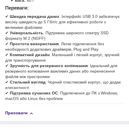
Вага:
40 г
Переваги:
✔
Швидка передача даних
: Інтерфейс USB 3.0 забезпечує
високу швидкість до 5 Гбіт/с для ефективної роботи з
великими файлами
✔
Універсальність
: Підтримка широкого спектру SSD
формату M.2 (NGFF)
✔
Простота використання
: Легке підключення без
необхідності додаткових драйверів, Plug and Play
✔
Компактний дизайн
: Маленький і легкий корпус, зручний
для транспортування
✔
Зручність для резервного копіювання
: Ідеальний для
резервного копіювання важливих даних або перенесення
файлів між пристроями
✔
Стильний вигляд
: Чорний пластиковий корпус, що додає
елегантності
✔
Підтримка сучасних ОС
: Підключення до ПК з Windows,
macOS або Linux без проблем
Приховати