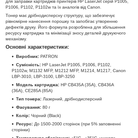
для заправки картриджів принтерів HP LaserJet серій P1005,
P1006, P1102, P1102w та їх аналогів від Canon.
Тонер має дрібнодисперсну структуру, що забезпечує
рівномірне нанесення порошку та запобігає утворенню
дефектів друку. Його формула розроблена для збільшення
ресурсу картриджа та мінімізації зносу деталей друкуючого
механізму.
Основні характеристики:
Виробник:
PATRON
Сумісність:
HP LaserJet P1005, P1006, P1102,
P1102w, M1132 MFP, M1212 MFP, M1214, M1217; Canon
LBP-3010, LBP-3100, LBP-3250
Модель картриджа:
HP CB435A (35A), CB436A
(36A), CE285A (85A)
Тип тонера:
Лазерний, дрібнодисперсний
Фасування:
80 г
Колір:
Чорний (Black)
Ресурс:
До 1500-2000 сторінок (при 5% заповненні
сторінки)
Температура зберігання:
+5°C...+35°C, уникати