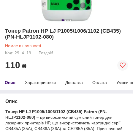
Тонер Patron HP LJ P1005/1006/1102 (CB435)
(PN-HLJP1102-080)
Немає в наявності
Код: 29_4_19
Роздріб
110
₴
Опис
Характеристики
Доставка
Оплата
Умови п
Опис
Тонер HP LJ P1005/1006/1102 (CB435) Patron (PN-
HLJP1102-080)
– це високоякісний сумісний тонер для
лазерних принтерів HP, що використовують картриджі серії
CB435A (35A), CB436A (36A) та CE285A (85A). Призначений