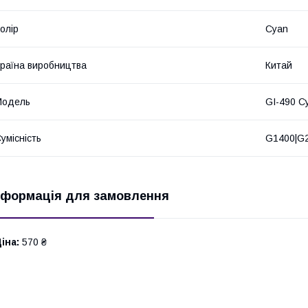
олір
Cyan
раїна виробництва
Китай
Мoдель
GI-490 C
умісність
G1400|G
нформація для замовлення
іна:
570 ₴