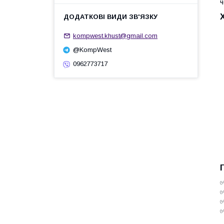
ч
kompwest.khust@gmail.com
@KompWest
0962773717
✅
✅
✅
✅