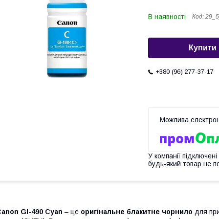
В наявності
Код:
29_5
Купити
+380 (96) 277-37-17
У компанії підключені
будь-який товар не п
anon GI-490 Cyan
– це
оригінальне блакитне чорнило
для при