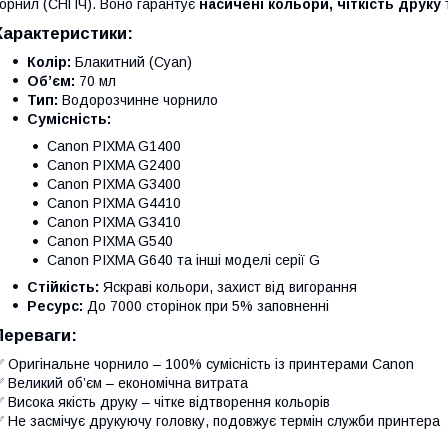
орнил (СНПЧ). Воно гарантує
насичені кольори, чіткість друку
т
Характеристики:
Колір:
Блакитний (Cyan)
Об’єм:
70 мл
Тип:
Водорозчинне чорнило
Сумісність:
Canon PIXMA G1400
Canon PIXMA G2400
Canon PIXMA G3400
Canon PIXMA G4410
Canon PIXMA G3410
Canon PIXMA G540
Canon PIXMA G640 та інші моделі серії G
Стійкість:
Яскраві кольори, захист від вигорання
Ресурс:
До 7000 сторінок при 5% заповненні
Переваги:
 Оригінальне чорнило – 100% сумісність із принтерами Canon
 Великий об’єм – економічна витрата
 Висока якість друку – чітке відтворення кольорів
 Не засмічує друкуючу головку, подовжує термін служби принтера