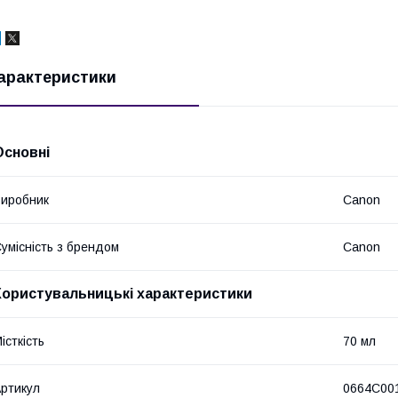
арактеристики
Основні
иробник
Canon
умісність з брендом
Canon
Користувальницькі характеристики
істкість
70 мл
ртикул
0664C00