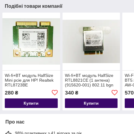
Подібні товари компанії
Wi-fi+BT модуль HalfSize
Wi-fi+BT модуль HalfSize
Wi-F
Mini pcie для HP! Realtek
RTL8821CE (1 антена)
BT5.
RTL8723BE
(915620-001) 802.11 bgn
AW-
300Mbps 5 GHz до
280
340
570
₴
₴
ноутбуків HP 15 HP 17
Купити
Купити
Про нас
98% позитивних з 41 відгука за рік