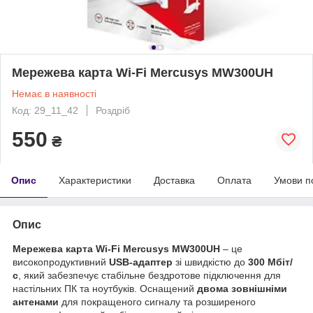
Мережева карта Wi-Fi Mercusys MW300UH
Немає в наявності
Код: 29_11_42
Роздріб
550
₴
Опис
Характеристики
Доставка
Оплата
Умови п
Опис
Мережева карта Wi-Fi Mercusys MW300UH
– це
високопродуктивний
USB-адаптер
зі швидкістю до
300 Мбіт/
с
, який забезпечує стабільне бездротове підключення для
настільних ПК та ноутбуків. Оснащений
двома зовнішніми
антенами
для покращеного сигналу та розширеного