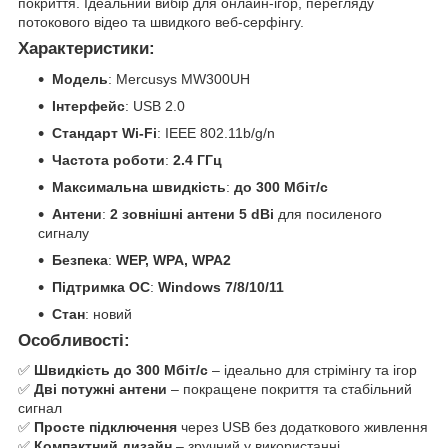
покриття. Ідеальний вибір для онлайн-ігор, перегляду
потокового відео та швидкого веб-серфінгу.
Характеристики:
Модель
: Mercusys MW300UH
Інтерфейс
: USB 2.0
Стандарт Wi-Fi
: IEEE 802.11b/g/n
Частота роботи
:
2.4 ГГц
Максимальна швидкість
:
до 300 Мбіт/с
Антени
:
2 зовнішні антени 5 dBi
для посиленого
сигналу
Безпека
:
WEP, WPA, WPA2
Підтримка ОС
:
Windows 7/8/10/11
Стан
: новий
Особливості:
✅
Швидкість до 300 Мбіт/с
– ідеально для стрімінгу та ігор
✅
Дві потужні антени
– покращене покриття та стабільний
сигнал
✅
Просте підключення
через USB без додаткового живлення
✅
Компактний дизайн
– зручний у використанні