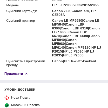
Мoдель
HP LJ P2030/2035/2015/2055
Сумісний картридж
Canon 719, Canon 720, HP
CE505A
Сумісний принтер
Canon LB MF5580|Canon LB
MF5840|Canon LBP
6300|Canon LBP 6310|Canon
LBP 6650|Canon LBP
6670|Canon LBP 6680|Canon
MF5940|Canon
MF5980|Canon
MF6140|Canon MF6180|HP LJ
P2015|HP LJ P2030|HP LJ
P2035|HP LJ P2055
Сумісність з пристроями
Canon|HP|Hewlett-Packard
бренду
Приховати
Умови доставки
Нова Пошта
Магазини Rozetka