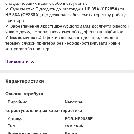
спеціалізованих навичок або інструментів
✔
Сумісність:
Підходить до картриджів
HP 35A (CF285A)
та
HP 36A (CF236A)
, що дозволяє забезпечити коректну роботу
принтера
✔
Забезпечення якості друку:
Допомагає досягнути рівного і
чіткого друку, не залишаючи смуг або дефектів на відбитках
✔
Економічність:
Ефективний варіант для продовження
терміну служби принтера без необхідності купувати новий
картридж або принтер
Приховати
Характеристики
Основні атрибути
Виробник
Newtone
Користувальницькі характеристики
Артикул
PCR-HP2035E
Тип
сумісний
Країна виробництва
Китай