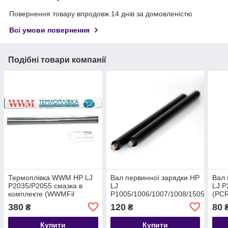
Повернення товару впродовж 14 днів за домовленістю
Всі умови повернення
Подібні товари компанії
Термоплівка WWM HP LJ
Вал первинної зарядки HP
Вал 
P2035/P2055 смазка в
LJ
LJ P
комплекте (WWMFil
P1005/1006/1007/1008/1505
(PC
Everprint (EVP-PCRH1005)
380
120
80
₴
₴
Купити
Купити