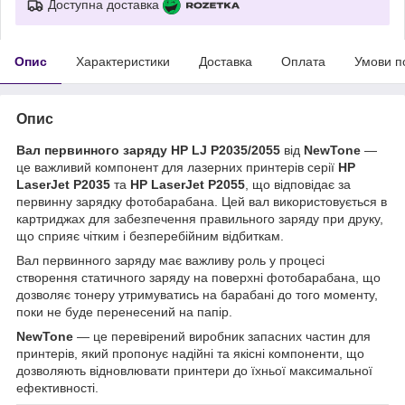
Доступна доставка
Опис
Характеристики
Доставка
Оплата
Умови п
Опис
Вал первинного заряду HP LJ P2035/2055
від
NewTone
—
це важливий компонент для лазерних принтерів серії
HP
LaserJet P2035
та
HP LaserJet P2055
, що відповідає за
первинну зарядку фотобарабана. Цей вал використовується в
картриджах для забезпечення правильного заряду при друку,
що сприяє чітким і безперебійним відбиткам.
Вал первинного заряду має важливу роль у процесі
створення статичного заряду на поверхні фотобарабана, що
дозволяє тонеру утримуватись на барабані до того моменту,
поки не буде перенесений на папір.
NewTone
— це перевірений виробник запасних частин для
принтерів, який пропонує надійні та якісні компоненти, що
дозволяють відновлювати принтери до їхньої максимальної
ефективності.