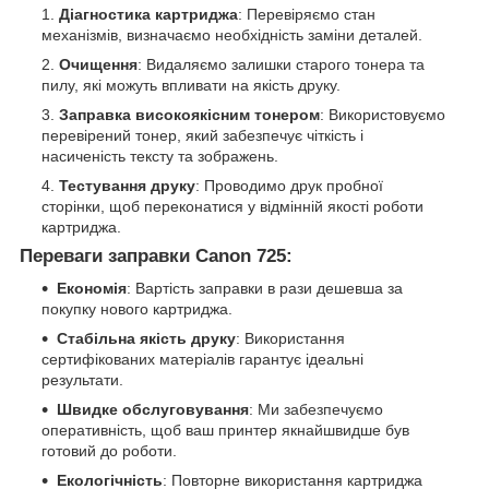
Діагностика картриджа
: Перевіряємо стан
механізмів, визначаємо необхідність заміни деталей.
Очищення
: Видаляємо залишки старого тонера та
пилу, які можуть впливати на якість друку.
Заправка високоякісним тонером
: Використовуємо
перевірений тонер, який забезпечує чіткість і
насиченість тексту та зображень.
Тестування друку
: Проводимо друк пробної
сторінки, щоб переконатися у відмінній якості роботи
картриджа.
Переваги заправки Canon 725:
Економія
: Вартість заправки в рази дешевша за
покупку нового картриджа.
Стабільна якість друку
: Використання
сертифікованих матеріалів гарантує ідеальні
результати.
Швидке обслуговування
: Ми забезпечуємо
оперативність, щоб ваш принтер якнайшвидше був
готовий до роботи.
Екологічність
: Повторне використання картриджа