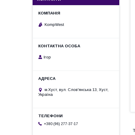
KompWest
Ігор
м.Хуст, вул. Слов'янська 13, Хуст,
Україна
+380 (96) 277-37-17
Т