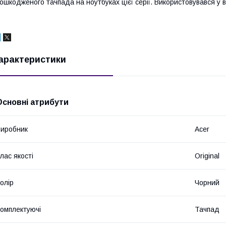
ошкодженого тачпада на ноутбуках цієї серії. Використовувався у в
арактеристики
Основні атрибути
иробник
Acer
лас якості
Original
олір
Чорний
омплектуючі
Тачпад