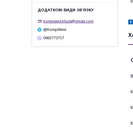
п
kompwest.khust@gmail.com
@KompWest
Х
0962773717
В
К
К
К