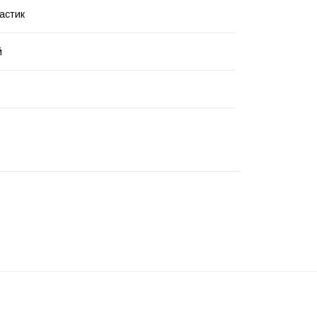
астик
й