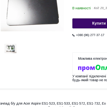
В наявності
Код:
29_3
Купити
+380 (96) 277-37-17
У компанії підключені
будь-який товар не п
ачпад б/у для Acer Aspire ES1-523, ES1-533, ES1-572, ES1-732, E