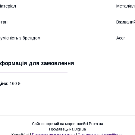
атеріал
Метал/пл
Стан
Вживани
умісність з брендом
Acer
нформація для замовлення
іна:
160 ₴
Сайт створений на маркетплейсі
Prom.ua
Продавець на Bigl.ua
KompWest |
Поскаржитися на контент
|
Політика конфіденційності