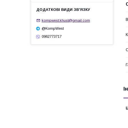
В
kompwest.khust@gmail.com
@KompWest
К
0962773717
Г
І
Ц