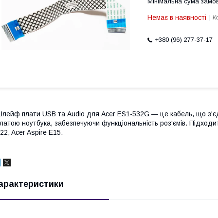
Мінімальна сума замов
Немає в наявності
К
+380 (96) 277-37-17
лейф плати USB та Audio для Acer ES1-532G — це кабель, що з'є
латою ноутбука, забезпечуючи функціональність роз'ємів. Підходи
22, Acer Aspire E15.
арактеристики