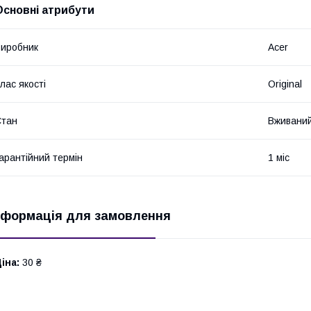
Основні атрибути
иробник
Acer
лас якості
Original
Стан
Вживани
арантійний термін
1 міс
нформація для замовлення
іна:
30 ₴