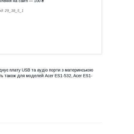
лення на сайті — 100 ₴
од:
29_38_5_1
днує плату USB та аудіо порти з материнською
ть також для моделей Acer ES1-532, Acer ES1-