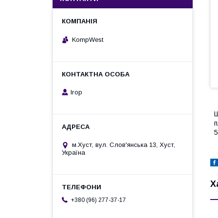
KompWest
Ігор
Ш
п
5
м.Хуст, вул. Слов'янська 13, Хуст,
Україна
Х
+380 (96) 277-37-17