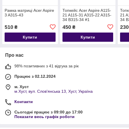
Рамка матриці Acer Aspire
Топкейс Acer Aspire A115-
Топк
3 A315-43
21 A115-31 A315-22 A315-
21 A
34 B315-34 #1
34 B
510
450
230
₴
₴
Купити
Купити
Про нас
98% позитивних з 41 відгука за рік
Працює з 02.12.2024
м. Хуст
м.Хуст, вул. Слов'янська 13, Хуст, Україна
Контакти
Сьогодні працює з 09:00 до 17:00
Показати весь графік роботи