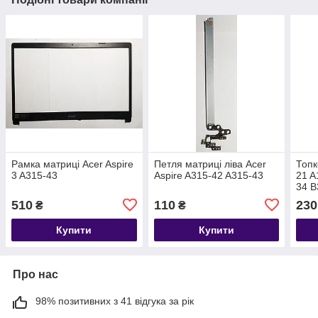
Рамка матриці Acer Aspire
Петля матриці ліва Acer
Топк
3 A315-43
Aspire A315-42 A315-43
21 A
34 B
510
110
230
₴
₴
Купити
Купити
Про нас
98% позитивних з 41 відгука за рік