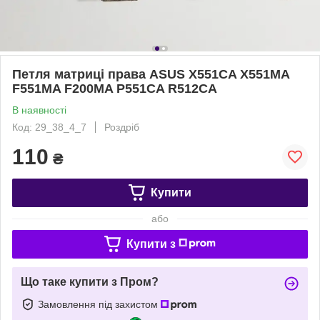
Петля матриці права ASUS X551CA X551MA
F551MA F200MA P551CA R512CA
В наявності
Код: 29_38_4_7
Роздріб
110
₴
Купити
або
Купити з
Що таке купити з Пром?
Замовлення під захистом