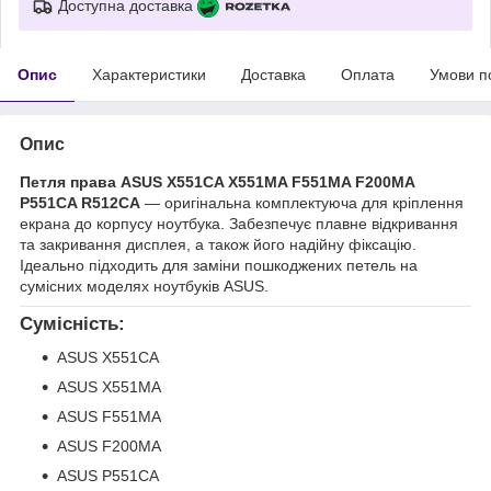
Доступна доставка
Опис
Характеристики
Доставка
Оплата
Умови п
Опис
Петля права ASUS X551CA X551MA F551MA F200MA
P551CA R512CA
— оригінальна комплектуюча для кріплення
екрана до корпусу ноутбука. Забезпечує плавне відкривання
та закривання дисплея, а також його надійну фіксацію.
Ідеально підходить для заміни пошкоджених петель на
сумісних моделях ноутбуків ASUS.
Сумісність:
ASUS X551CA
ASUS X551MA
ASUS F551MA
ASUS F200MA
ASUS P551CA