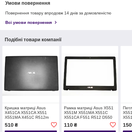
Умови повернення
Повернення товару впродовж 14 днів за домовленістю
Всі умови повернення
Подібні товари компанії
Кришка матриці Asus
Рамка матриці Asus X551
Петл
X451CA X551CA X551
X551M X551MA X551C
X55
X551MA X451C R512m
X551CA F551 R512 D550
X55
R512ma
D55
510
110
150
₴
₴