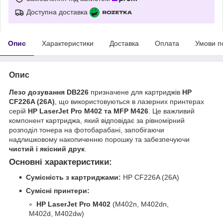
Доступна доставка
Опис
Характеристики
Доставка
Оплата
Умови п
Опис
Лезо дозування DB226
призначене для картриджів
HP
CF226A (26A)
, що використовуються в лазерних принтерах
серій
HP LaserJet Pro M402 та MFP M426
. Це важливий
компонент картриджа, який відповідає за рівномірний
розподіл тонера на фотобарабані, запобігаючи
надлишковому накопиченню порошку та забезпечуючи
чистий і якісний друк
.
Основні характеристики:
Сумісність з картриджами:
HP CF226A (26A)
Сумісні принтери:
HP LaserJet Pro M402
(M402n, M402dn,
M402d, M402dw)