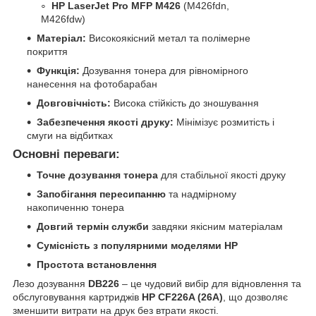
HP LaserJet Pro MFP M426
(M426fdn,
M426fdw)
Матеріал:
Високоякісний метал та полімерне
покриття
Функція:
Дозування тонера для рівномірного
нанесення на фотобарабан
Довговічність:
Висока стійкість до зношування
Забезпечення якості друку:
Мінімізує розмитість і
смуги на відбитках
Основні переваги:
Точне дозування тонера
для стабільної якості друку
Запобігання пересипанню
та надмірному
накопиченню тонера
Довгий термін служби
завдяки якісним матеріалам
Сумісність з популярними моделями HP
Простота встановлення
Лезо дозування
DB226
– це чудовий вибір для відновлення та
обслуговування картриджів
HP CF226A (26A)
, що дозволяє
зменшити витрати на друк без втрати якості.