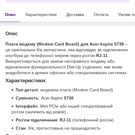
Опис
Характеристики
Доставка
Оплата
Умови п
Опис
Плата модему (Modem Card Board) для Acer Aspire 5738
–
це оригінальна б/в запчастина, яка відповідає за підключення
ноутбука до телефонної мережі через роз'єм
RJ-11
.
Використовується для заміни несправного модему або
відновлення функціональності Dial-Up з’єднання, яке може
знадобитися в деяких офісних або спеціалізованих системах.
Характеристики:
Тип деталі
: модемна плата (Modem Card Board)
Сумісність
: Acer Aspire
5738
Інтерфейс
: Mini PCIe або інший спеціалізований
роз'єм (залежить від ревізії)
Роз'єм підключення
:
RJ-11
(телефонний роз'єм)
Стан
: б/в, протестована на працездатність