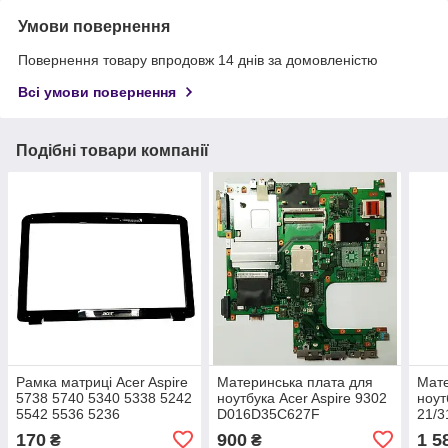
Умови повернення
Повернення товару впродовж 14 днів за домовленістю
Всі умови повернення
Подібні товари компанії
Рамка матриці Acer Aspire
Материнська плата для
Мате
5738 5740 5340 5338 5242
ноутбука Acer Aspire 9302
ноут
5542 5536 5236
D016D35C627F
21/3
WIS604CG
Cele
170
900
1 5
₴
₴