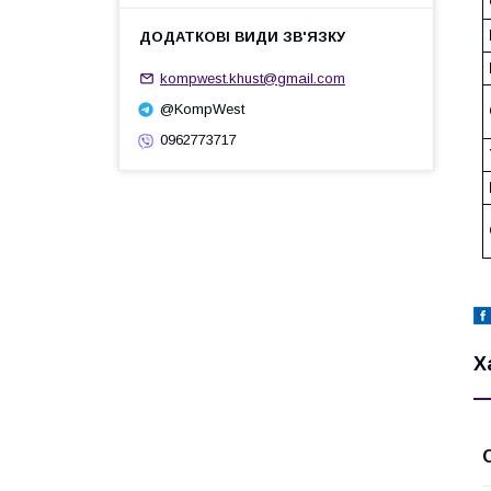
kompwest.khust@gmail.com
@KompWest
0962773717
Х