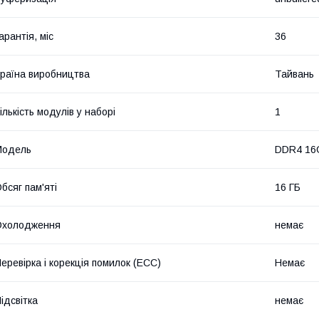
арантія, міс
36
раїна виробництва
Тайвань
ількість модулів у наборі
1
Мoдель
DDR4 16
бсяг пам'яті
16 ГБ
Охолодження
немає
еревірка і корекція помилок (ECC)
Немає
ідсвітка
немає