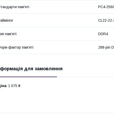
тандарти пам'яті
PC4-256
аймінги
CL22-22-
ип пам'яті
DDR4
орм-фактор пам'яті
288-pin 
нформація для замовлення
іна:
1 075 ₴