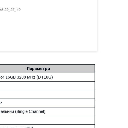
од:
29_26_40
Параметри
R4 16GB 3200 MHz (DT16G)
z
альний (Single Channel)