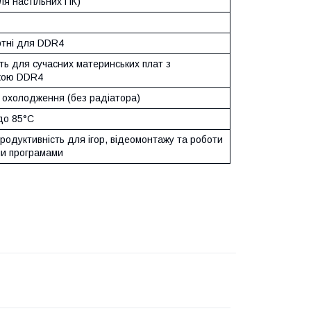
ля настільних ПК)
тні для DDR4
ть для сучасних материнських плат з
кою DDR4
 охолодження (без радіатора)
до 85°C
родуктивність для ігор, відеомонтажу та роботи
ми програмами