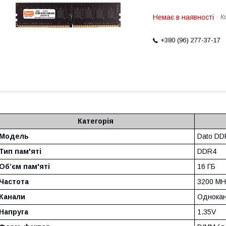
Немає в наявності
К
+380 (96) 277-37-17
Категорія
Модель
Dato DD
Тип пам'яті
DDR4
Обʼєм пам'яті
16 ГБ
Частота
3200 MH
Канали
Однокан
Напруга
1.35V