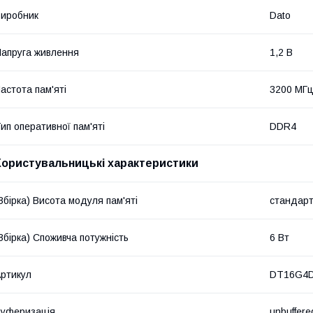
иробник
Dato
апруга живлення
1,2 В
астота пам'яті
3200 МГ
ип оперативної пам'яті
DDR4
Користувальницькі характеристики
Збірка) Висота модуля пам'яті
стандар
Збірка) Споживча потужність
6 Вт
ртикул
DT16G4
уферизація
unbuffere