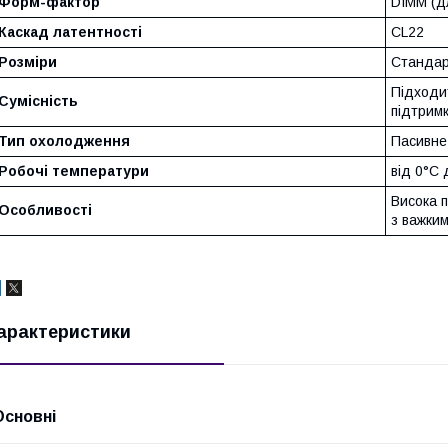
Форм-фактор
DIMM (д
Каскад латентності
CL22
Розміри
Стандар
Підходи
Сумісність
підтрим
Тип охолодження
Пасивне
Робочі температури
від 0°C 
Висока п
Особливості
з важки
арактеристики
Основні