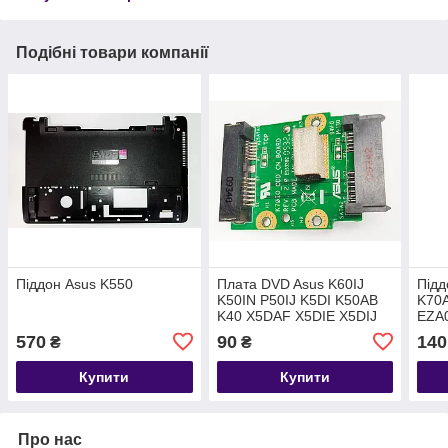
Подібні товари компанії
Піддон Asus K550
Плата DVD Asus K60IJ
Підд
K50IN P50IJ K5DI K50AB
K70A
K40 X5DAF X5DIE X5DIJ
EZA
570
90
140
₴
₴
Купити
Купити
Про нас