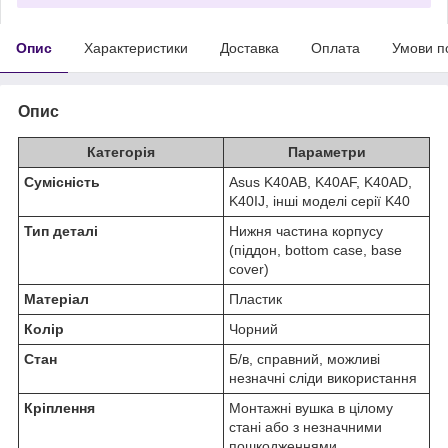
Опис
Характеристики
Доставка
Оплата
Умови п
Опис
Категорія
Параметри
Сумісність
Asus K40AB, K40AF, K40AD,
K40IJ, інші моделі серії K40
Тип деталі
Нижня частина корпусу
(піддон, bottom case, base
cover)
Матеріал
Пластик
Колір
Чорний
Стан
Б/в, справний, можливі
незначні сліди використання
Кріплення
Монтажні вушка в цілому
стані або з незначними
пошкодженнями