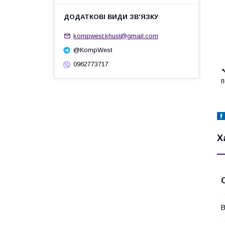
kompwest.khust@gmail.com
@KompWest
0962773717

п
Х
В