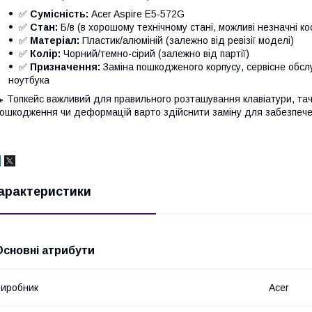
✅
Сумісність:
Acer Aspire E5-572G
✅
Стан:
Б/в (в хорошому технічному стані, можливі незначні к
✅
Матеріал:
Пластик/алюміній (залежно від ревізії моделі)
✅
Колір:
Чорний/темно-сірий (залежно від партії)
✅
Призначення:
Заміна пошкодженого корпусу, сервісне обсл
ноутбука
 Топкейс важливий для правильного розташування клавіатури, тачп
ошкодження чи деформацій варто здійснити заміну для забезпечен
арактеристики
Основні атрибути
иробник
Acer