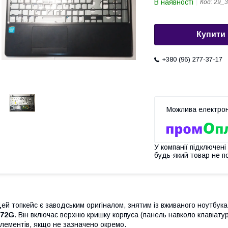
В наявності
Код:
29_3
Купити
+380 (96) 277-37-17
У компанії підключені
будь-який товар не п
ей топкейс є заводським оригіналом, знятим із вживаного ноутбук
572G
. Він включає верхню кришку корпуса (панель навколо клавіату
лементів, якщо не зазначено окремо.