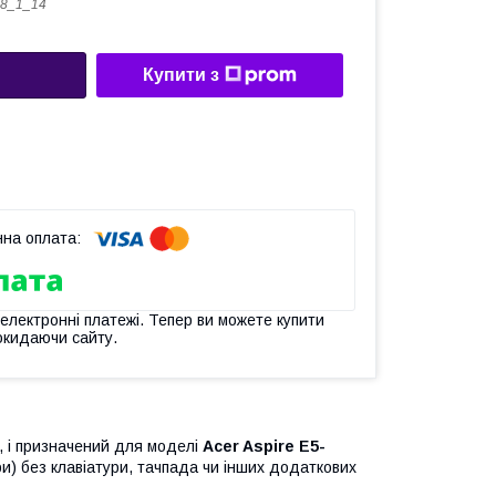
8_1_14
Купити з
 електронні платежі. Тепер ви можете купити
окидаючи сайту.
а, і призначений для моделі
Acer Aspire E5-
ри) без клавіатури, тачпада чи інших додаткових