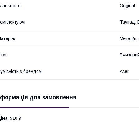
лас якості
Original
омплектуючі
Тачпад, 
атеріал
Метал/пл
Стан
Вживани
умісність з брендом
Acer
нформація для замовлення
іна:
510 ₴