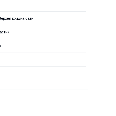
Верхня кришка бази
астик
й