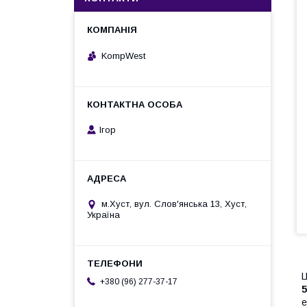
KompWest
Ігор
м.Хуст, вул. Слов'янська 13, Хуст,
Україна
Ц
+380 (96) 277-37-17
е