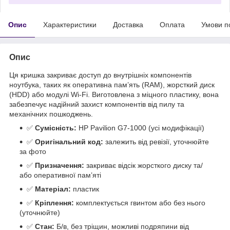
Опис
Характеристики
Доставка
Оплата
Умови п
Опис
Ця кришка закриває доступ до внутрішніх компонентів
ноутбука, таких як оперативна пам’ять (RAM), жорсткий диск
(HDD) або модулі Wi-Fi. Виготовлена з міцного пластику, вона
забезпечує надійний захист компонентів від пилу та
механічних пошкоджень.
✅
Сумісність:
HP Pavilion G7-1000 (усі модифікації)
✅
Оригінальний код:
залежить від ревізії, уточнюйте
за фото
✅
Призначення:
закриває відсік жорсткого диску та/
або оперативної пам’яті
✅
Матеріал:
пластик
✅
Кріплення:
комплектується гвинтом або без нього
(уточнюйте)
✅
Стан:
Б/в, без тріщин, можливі подряпини від