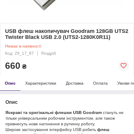
USB флеш накопичувач Goodram 128GB UTS2
Twister Black USB 2.0 (UTS2-1280K0R11)
Немає в наявності
Код: 29_17_87
Роздріб
660
₴
Опис
Характеристики
Доставка
Оплата
Умови п
Опис
Яскраві та оригінальні флешки USB Goodram
стануть не
тільки універсальним робочим інструментом, але також
привнесуть нове натхнення в рутинну роботу.
Широке застосування інтерфейсу USB робить
флеш