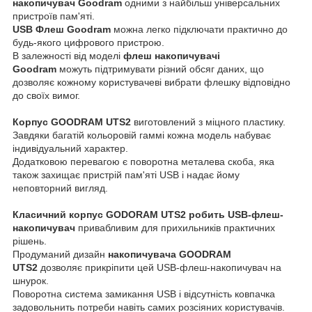
накопичувач Goodram
одними з найбільш універсальних
пристроїв пам'яті.
USB Флеш Goodram
можна легко підключати практично до
будь-якого цифрового пристрою.
В залежності від моделі
флеш накопичувачі
Goodram
можуть підтримувати різний обсяг даних, що
дозволяє кожному користувачеві вибрати флешку відповідно
до своїх вимог.
Корпус GOODRAM UTS2
виготовлений з міцного пластику.
Завдяки багатій кольоровій гаммі кожна модель набуває
індивідуальний характер.
Додатковою перевагою є поворотна металева скоба, яка
також захищає пристрій пам'яті USB і надає йому
неповторний вигляд.
Класичний корпус GODORAM UTS2 робить USB-флеш-
накопичувач
привабливим для прихильників практичних
рішень.
Продуманий дизайн
накопичувача GOODRAM
UTS2
дозволяє прикріпити цей USB-флеш-накопичувач на
шнурок.
Поворотна система замикання USB і відсутність ковпачка
задовольнить потреби навіть самих розсіяних користувачів.