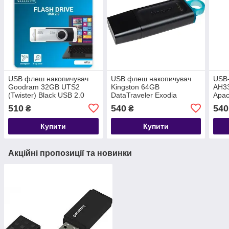
USB флеш накопичувач
USB флеш накопичувач
USB
Goodram 32GB UTS2
Kingston 64GB
AH33
(Twister) Black USB 2.0
DataTraveler Exodia
Apa
(UTS2-0320K0R11)
Black/Teal USB 3.2
510
540
540
₴
₴
(DTX/64GB)
Купити
Купити
Акційні пропозиції та новинки