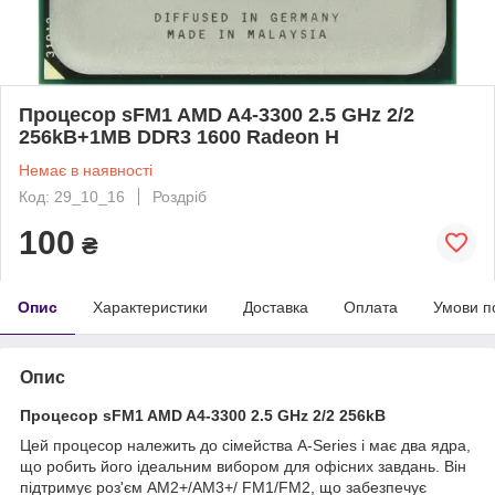
Процесор sFM1 AMD A4-3300 2.5 GHz 2/2
256kB+1MB DDR3 1600 Radeon H
Немає в наявності
Код: 29_10_16
Роздріб
100
₴
Опис
Характеристики
Доставка
Оплата
Умови п
Опис
Процесор sFM1 AMD A4-3300 2.5 GHz 2/2 256kB
Цей процесор належить до сімейства A-Series і має два ядра,
що робить його ідеальним вибором для офісних завдань. Він
підтримує роз'єм AM2+/AM3+/ FM1/FM2, що забезпечує