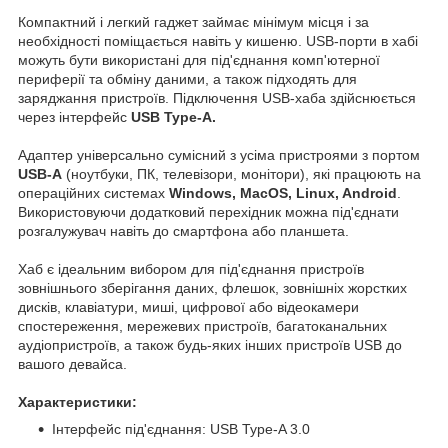
Компактний і легкий гаджет займає мінімум місця і за
необхідності поміщається навіть у кишеню. USB-порти в хабі
можуть бути використані для під'єднання комп'ютерної
периферії та обміну даними, а також підходять для
заряджання пристроїв. Підключення USB-хаба здійснюється
через інтерфейс
USB Type-A.
Адаптер універсально сумісний з усіма пристроями з портом
USB-A
(ноутбуки, ПК, телевізори, монітори), які працюють на
операційних системах
Windows, MacOS, Linux, Android
.
Використовуючи додатковий перехідник можна під'єднати
розгалужувач навіть до смартфона або планшета.
Хаб є ідеальним вибором для під'єднання пристроїв
зовнішнього зберігання даних, флешок, зовнішніх жорстких
дисків, клавіатури, миші, цифрової або відеокамери
спостереження, мережевих пристроїв, багатоканальних
аудіопристроїв, а також будь-яких інших пристроїв USB до
вашого девайса.
Характеристики:
Інтерфейс під'єднання: USB Type-A 3.0