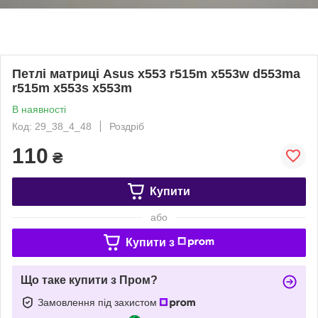
Петлі матриці Asus x553 r515m x553w d553ma
r515m x553s x553m
В наявності
Код: 29_38_4_48
Роздріб
110
₴
Купити
або
Купити з
Що таке купити з Пром?
Замовлення під захистом