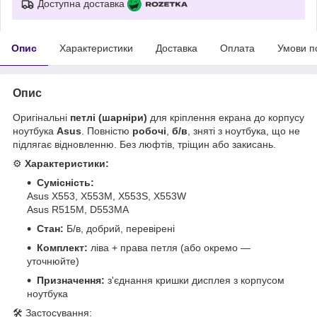
Доступна доставка
Опис
Характеристики
Доставка
Оплата
Умови п
Опис
Оригінальні
петлі (шарніри)
для кріплення екрана до корпусу
ноутбука
Asus
. Повністю
робочі
,
б/в
, зняті з ноутбука, що не
підлягає відновленню. Без люфтів, тріщин або закисань.
⚙️
Характеристики:
Сумісність:
Asus X553, X553M, X553S, X553W
Asus R515M, D553MA
Стан:
Б/в, добрий, перевірені
Комплект:
ліва + права петля (або окремо —
уточнюйте)
Призначення:
з'єднання кришки дисплея з корпусом
ноутбука
🛠 Застосування: