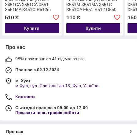
X451CA X551CA X551
X551M X551MA X551C
X55
X551MA X451C R512m
X551CA F551 R512 D550
X55
R512ma
D55
510
110
150
₴
₴
Купити
Купити
Про нас
98% позитивних з 41 відгука за рік
Працює з 02.12.2024
м. Хуст
м.Хуст, вул. Слов'янська 13, Хуст, Україна
Контакти
Сьогодні працює з 09:00 до 17:00
Показати весь графік роботи
Про нас