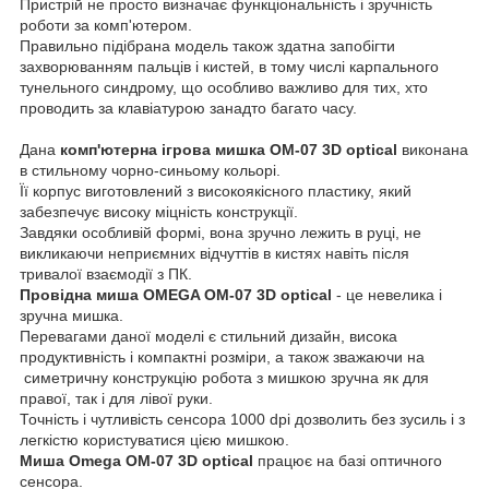
Пристрій не просто визначає функціональність і зручність
роботи за комп'ютером.
Правильно підібрана модель також здатна запобігти
захворюванням пальців і кистей, в тому числі карпального
тунельного синдрому, що особливо важливо для тих, хто
проводить за клавіатурою занадто багато часу.
Дана
комп'ютерна ігрова мишка OM-07 3D optical
виконана
в стильному чорно-синьому кольорі.
Її корпус виготовлений з високоякісного пластику, який
забезпечує високу міцність конструкції.
Завдяки особливій формі, вона зручно лежить в руці, не
викликаючи неприємних відчуттів в кистях навіть після
тривалої взаємодії з ПК.
Провідна миша OMEGA OM-07 3D optical
- це невелика і
зручна мишка.
Перевагами даної моделі є стильний дизайн, висока
продуктивність і компактні розміри, а також зважаючи на
симетричну конструкцію робота з мишкою зручна як для
правої, так і для лівої руки.
Точність і чутливість сенсора 1000 dpi дозволить без зусиль і з
легкістю користуватися цією мишкою.
Миша Omega OM-07 3D optical
працює на базі оптичного
сенсора.