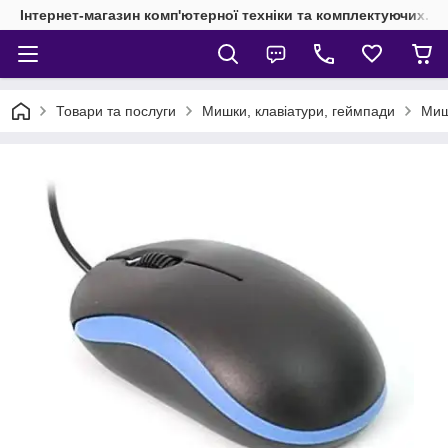
Інтернет-магазин комп'ютерної техніки та комплектуючих.
Товари та послуги
Мишки, клавіатури, геймпади
Миш