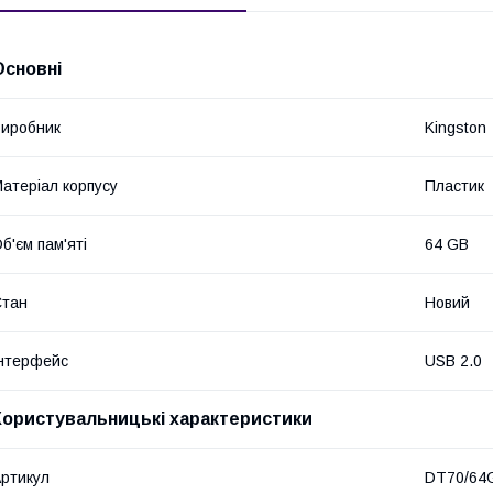
Основні
иробник
Kingston
атеріал корпусу
Пластик
б'єм пам'яті
64 GB
Стан
Новий
нтерфейс
USB 2.0
Користувальницькі характеристики
ртикул
DT70/64