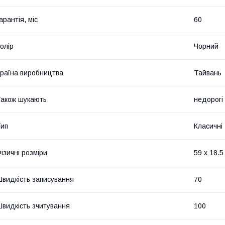
арантія, міс
60
олір
Чорний
раїна виробництва
Тайвань
акож шукають
недорогі
ип
Класичні
ізичні розміри
59 x 18.5
видкість записування
70
видкість зчитування
100