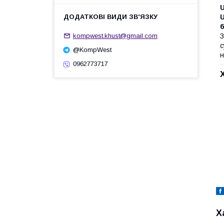
U
6
kompwest.khust@gmail.com
З
с
@KompWest
н
0962773717
Х