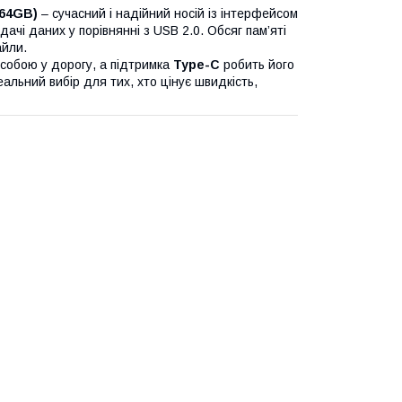
/64GB)
– сучасний і надійний носій із інтерфейсом
ачі даних у порівнянні з USB 2.0. Обсяг пам’яті
айли.
 собою у дорогу, а підтримка
Type-C
робить його
льний вибір для тих, хто цінує швидкість,