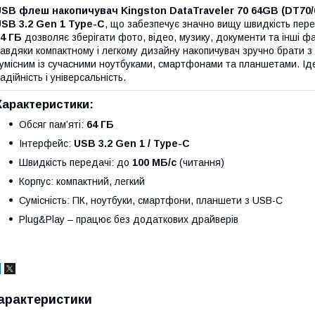
USB флеш накопичувач Kingston DataTraveler 70 64GB (DT70
SB 3.2 Gen 1 Type-C
, що забезпечує значно вищу швидкість перед
4 ГБ
дозволяє зберігати фото, відео, музику, документи та інші ф
авдяки компактному і легкому дизайну накопичувач зручно брати з
умісним із сучасними ноутбуками, смартфонами та планшетами. Ідеа
адійність і універсальність.
Характеристики:
Обсяг пам’яті:
64 ГБ
Інтерфейс:
USB 3.2 Gen 1 / Type-C
Швидкість передачі: до
100 МБ/с
(читання)
Корпус: компактний, легкий
Сумісність: ПК, ноутбуки, смартфони, планшети з USB-C
Plug&Play – працює без додаткових драйверів
арактеристики