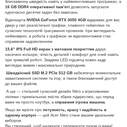
блискавичну швидкість навіть у найвимогливіших програмах, а
16 GB DDR4 оперативної пам’яті
дозволять запускати
одночасно десятки задач без зависань.
Відеокарта
NVIDIA GeForce RTX 3050 4GB
відкриває для вас
двері у світ реалістичної графіки, плавного геймплею та
сучасних технологій трасування променів. Ігри виглядають
неймовірно, а робота з графікою чи відеомонтажем стає
справжнім задоволенням.
15.6" IPS Full HD екран з матовим покриттям
дарує
насичені кольори, чіткість деталей і комфорт для очей навіть
при тривалій роботі. Завдяки LED-підсвітці кожен кадр
виглядає живим і максимально природним.
Швидкісний SSD M.2 PCIe 512 GB
забезпечує моментальне
завантаження системи та ігор, а також блискавичний доступ
до ваших файлів.
А ще — стильний сучасний дизайн Nitro з агресивними
лініями і преміальною якістю збірки підкреслює, що перед
вами не просто ноутбук, а
справжня ігрова машина
.
Якщо ви мрієте про
потужність, красу і надійність в
одному корпусі
— цей Acer Nitro стане вашим ідеальним
вибором.
Він створений, щоб надихати і перемагати разом із вами!