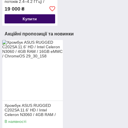
потоків 2.4–4.2 ГГц) /
16GB DDR4 / 256GB SSD
19 000
₴
NVMe / Intel Iris Xe
Graphics
Купити
Акційні пропозиції та новинки
Хромбук ASUS RUGGED
C202SA 11.6' HD / Intel
Celeron N3060 / 4GB RAM /
16GB eMMC / ChromeOS
В наявності