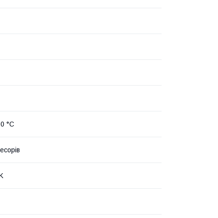
00 °C
есорів
K