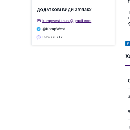
т
Т
т
kompwest.khust@gmail.com
к
@KompWest
0962773717
Х
В
В
Т