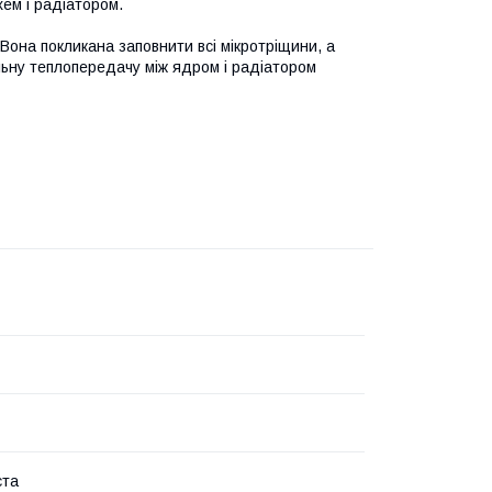
ем і радіатором.
Вона покликана заповнити всі мікротріщини, а
ьну теплопередачу між ядром і радіатором
ста