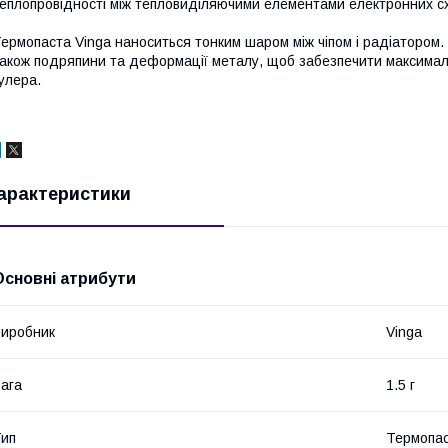
еплопровідності між тепловиділяючими елементами електронних сх
ермопаста Vinga наноситься тонким шаром між чіпом і радіатором. 
акож подряпини та деформації металу, щоб забезпечити максимал
улера.
арактеристики
Основні атрибути
иробник
Vinga
ага
1.5 г
ип
Термопа