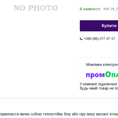
В наявності
Код:
29_2
Купити
+380 (96) 277-37-17
У компанії підключені
будь-який товар не п
ермопаста являє собою теплостійку білу або сіру масу високої в'яз