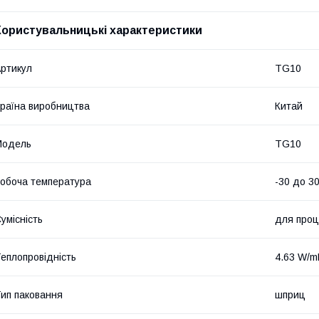
Користувальницькі характеристики
ртикул
TG10
раїна виробництва
Китай
Мoдель
TG10
обоча температура
-30 до 3
умісність
для проц
еплопровідність
4.63 W/m
ип паковання
шприц