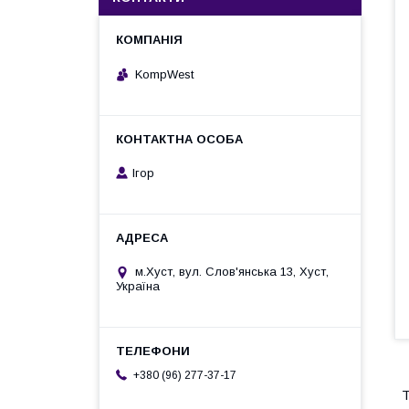
KompWest
Ігор
м.Хуст, вул. Слов'янська 13, Хуст,
Україна
+380 (96) 277-37-17
Т