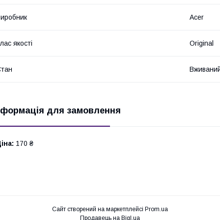
иробник
Acer
лас якості
Original
Стан
Вживани
нформація для замовлення
іна:
170 ₴
Сайт створений на маркетплейсі
Prom.ua
Продавець на Bigl.ua