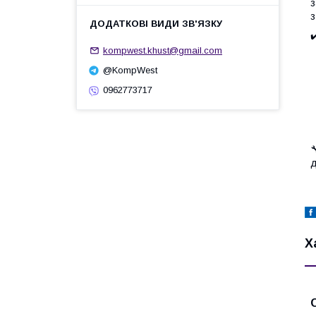
з
з
kompwest.khust@gmail.com
@KompWest
0962773717
д
Х