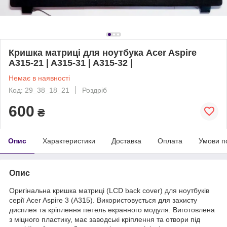
Кришка матриці для ноутбука Acer Aspire
A315-21 | A315-31 | A315-32 |
Немає в наявності
Код: 29_38_18_21
Роздріб
600
₴
Опис
Характеристики
Доставка
Оплата
Умови п
Опис
Оригінальна кришка матриці (LCD back cover) для ноутбуків
серії Acer Aspire 3 (A315). Використовується для захисту
дисплея та кріплення петель екранного модуля. Виготовлена
з міцного пластику, має заводські кріплення та отвори під