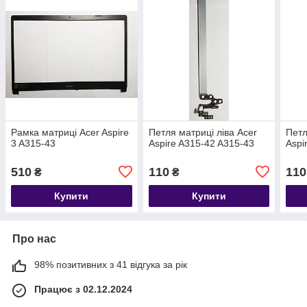
Рамка матриці Acer Aspire
Петля матриці ліва Acer
Петл
3 A315-43
Aspire A315-42 A315-43
Aspi
510
110
110
₴
₴
Купити
Купити
Про нас
98% позитивних з 41 відгука за рік
Працює з 02.12.2024