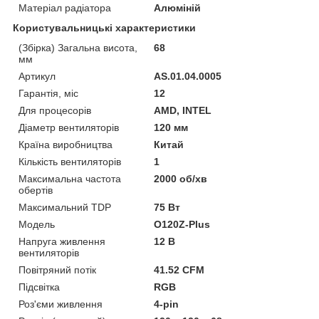
Матеріал радіатора
Алюміній
Користувальницькі характеристики
(Збірка) Загальна висота,
68
мм
Артикул
AS.01.04.0005
Гарантія, міс
12
Для процесорів
AMD, INTEL
Діаметр вентиляторів
120 мм
Країна виробництва
Китай
Кількість вентиляторів
1
Максимальна частота
2000 об/хв
обертів
Максимальний TDP
75 Вт
Мoдель
O120Z-Plus
Напруга живлення
12 В
вентиляторів
Повітряний потік
41.52 CFM
Підсвітка
RGB
Роз'єми живлення
4-pin