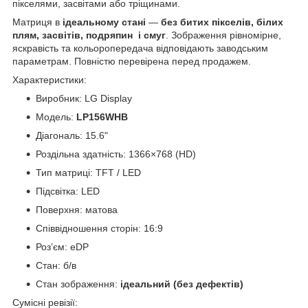
пікселями, засвітами або тріщинами.
Матриця в
ідеальному стані
—
без битих пікселів, білих
плям, засвітів, подряпин і смуг
. Зображення рівномірне,
яскравість та кольоропередача відповідають заводським
параметрам. Повністю перевірена перед продажем.
Характеристики:
Виробник: LG Display
Модель:
LP156WHB
Діагональ: 15.6"
Роздільна здатність: 1366×768 (HD)
Тип матриці: TFT / LED
Підсвітка: LED
Поверхня: матова
Співвідношення сторін: 16:9
Розʼєм: eDP
Стан: б/в
Стан зображення:
ідеальний (без дефектів)
Сумісні ревізії: