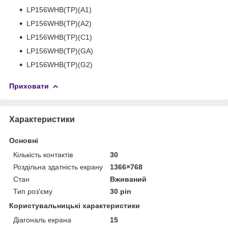
LP156WHB(TP)(A1)
LP156WHB(TP)(A2)
LP156WHB(TP)(C1)
LP156WHB(TP)(GA)
LP156WHB(TP)(G2)
Приховати
Характеристики
Основні
Кількість контактів
30
Роздільна здатність екрану
1366×768
Стан
Вживаний
Тип роз'єму
30 pin
Користувальницькі характеристики
Діагональ екрана
15