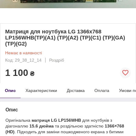
Матриця для ноутбука LG 1366x768
LP156WHB(TP)(A1) (TP)(A2) (TP)(C1) (TP)(GA)
(TP)(G2)
Немає в наявності
Код: 29_38_12_14
Роздріб
1 100
₴
Опис
Характеристики
Доставка
Оплата
Умови п
Опис
Оригінальна
матриця LG LP156WHB
для ноутбуків з
діагоналлю
15.6 дюйма
та роздільною здатністю
1366×768
(HD)
. Підходить для заміни пошкодженого екрана з битими