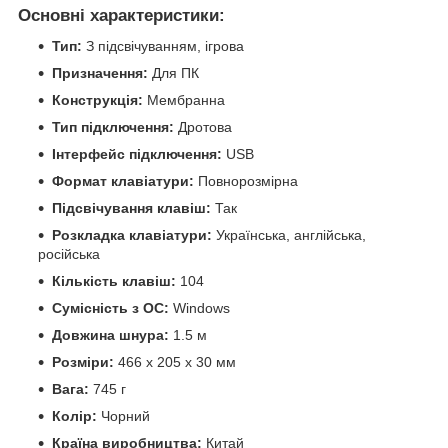
Основні характеристики:
Тип:
З підсвічуванням, ігрова
Призначення:
Для ПК
Конструкція:
Мембранна
Тип підключення:
Дротова
Інтерфейс підключення:
USB
Формат клавіатури:
Повнорозмірна
Підсвічування клавіш:
Так
Розкладка клавіатури:
Українська, англійська,
російська
Кількість клавіш:
104
Сумісність з ОС:
Windows
Довжина шнура:
1.5 м
Розміри:
466 x 205 x 30 мм
Вага:
745 г
Колір:
Чорний
Країна виробництва:
Китай