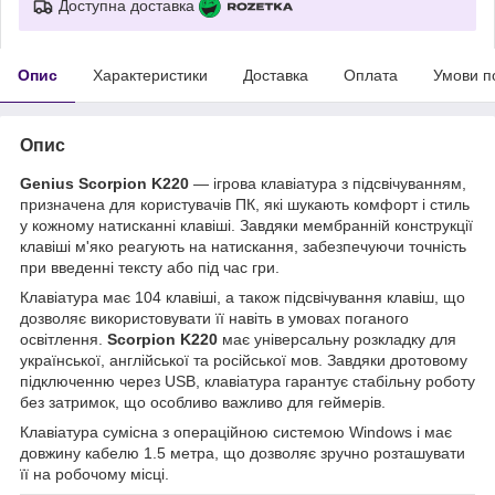
Доступна доставка
Опис
Характеристики
Доставка
Оплата
Умови п
Опис
Genius Scorpion K220
— ігрова клавіатура з підсвічуванням,
призначена для користувачів ПК, які шукають комфорт і стиль
у кожному натисканні клавіші. Завдяки мембранній конструкції
клавіші м'яко реагують на натискання, забезпечуючи точність
при введенні тексту або під час гри.
Клавіатура має 104 клавіші, а також підсвічування клавіш, що
дозволяє використовувати її навіть в умовах поганого
освітлення.
Scorpion K220
має універсальну розкладку для
української, англійської та російської мов. Завдяки дротовому
підключенню через USB, клавіатура гарантує стабільну роботу
без затримок, що особливо важливо для геймерів.
Клавіатура сумісна з операційною системою Windows і має
довжину кабелю 1.5 метра, що дозволяє зручно розташувати
її на робочому місці.