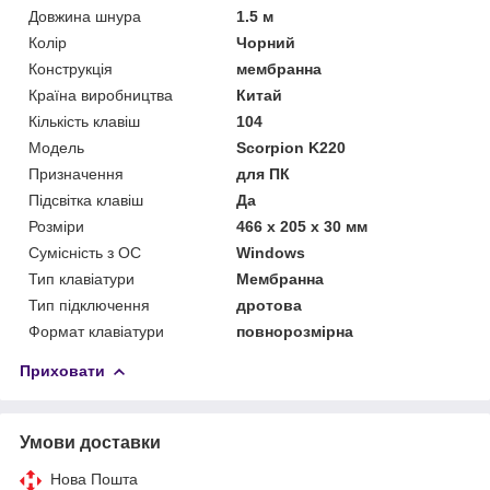
Довжина шнура
1.5 м
Колір
Чорний
Конструкція
мембранна
Країна виробництва
Китай
Кількість клавіш
104
Мoдель
Scorpion K220
Призначення
для ПК
Підсвітка клавіш
Да
Розміри
466 x 205 x 30 мм
Сумісність з ОС
Windows
Тип клавіатури
Мембранна
Тип підключення
дротова
Формат клавіатури
повнорозмірна
Приховати
Умови доставки
Нова Пошта