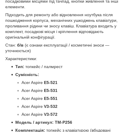
посадковими місцями під тачпад, кнопки живлення та інші
елементи.
Підходить для ремонту або відновлення ноутбука після
пошкодження корпуса, механічних ушкоджень клавіатури,
проливання рідини чи зносу клавіш. Клавіатура входить у
комплект, посадкові місця і кріплення відповідають
оригінальній конфігурації.
Стан:
б/в
(є ознаки експлуатації / косметичні зноси —
уточнюється)
Характеристики:
Тип:
топкейс / палмрест
Сумісність:
Acer Aspire
E5‑521
Acer Aspire
E5‑531
Acer Aspire
E5‑551
Acer Aspire
V3‑532
Acer Aspire
V3‑572
Модель / артикул:
TM‑P256
Комплектація:
топкейс з клавіатурою (вбудовані