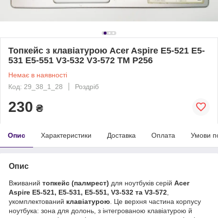
Топкейс з клавіатурою Acer Aspire E5-521 E5-
531 E5-551 V3-532 V3-572 TM P256
Немає в наявності
Код: 29_38_1_28
Роздріб
230
₴
Опис
Характеристики
Доставка
Оплата
Умови п
Опис
Вживаний
топкейс (палмрест)
для ноутбуків серій
Acer
Aspire E5‑521, E5‑531, E5‑551, V3‑532 та V3‑572
,
укомплектований
клавіатурою
. Це верхня частина корпусу
ноутбука: зона для долонь, з інтегрованою клавіатурою й