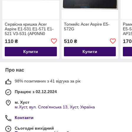
Сервісна кришка Acer
Топкейс Acer Aspire E5-
Рамк
Aspire E1-531 E1-571 E1-
572G
E5-5
521 V3-531 (AP0NN0
AP1
110
510
170
₴
₴
Купити
Купити
Про нас
98% позитивних з 41 відгука за рік
Працює з 02.12.2024
м. Хуст
м.Хуст, вул. Слов'янська 13, Хуст, Україна
Контакти
Сьогодні вихідний