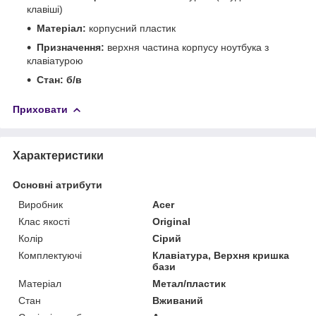
клавіші)
Матеріал:
корпусний пластик
Призначення:
верхня частина корпусу ноутбука з
клавіатурою
Стан:
б/в
Приховати
Характеристики
Основні атрибути
Виробник
Acer
Клас якості
Original
Колір
Сірий
Комплектуючі
Клавіатура, Верхня кришка
бази
Матеріал
Метал/пластик
Стан
Вживаний