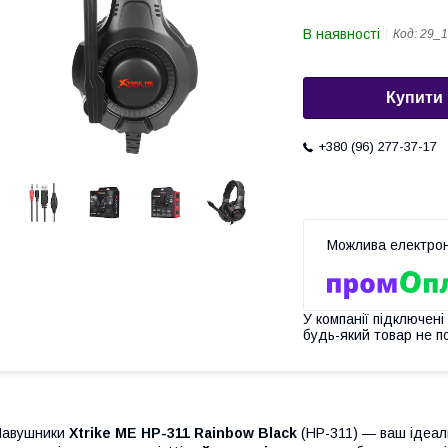
В наявності
Код:
29_1
Купити
+380 (96) 277-37-17
У компанії підключені
будь-який товар не п
Навушники
Xtrike ME HP-311 Rainbow Black
(HP-311) — ваш ідеаль