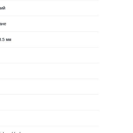
ний
ане
 3.5 мм