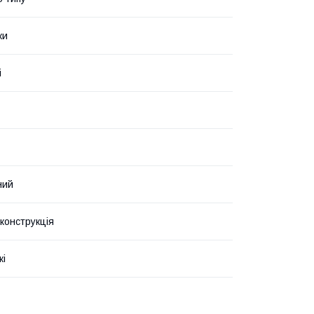
ки
і
ний
конструкція
кі