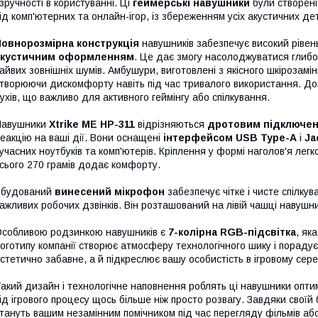
 зручності в користуванні. Ці
геймерські навушники
були створені
ід комп'ютерних та онлайн-ігор, із збереженням усіх акустичних де
Повнорозмірна конструкція
навушників забезпечує високий рівень
акустичним оформленням
. Це дає змогу насолоджуватися глибо
айвих зовнішніх шумів. Амбушури, виготовлені з якісного шкірозам
творюючи дискомфорту навіть під час тривалого використання. Д
ухів, що важливо для активного геймінгу або спілкування.
Навушники
Xtrike ME HP-311
відрізняються
дротовим підключе
еакцію на ваші дії. Вони оснащені
інтерфейсом USB Type-A
і
Ja
учасних ноутбуків та комп'ютерів. Кріплення у формі наголов'я легк
сього 270 грамів додає комфорту.
Вбудований
винесений мікрофон
забезпечує чітке і чисте спілку
ажливих робочих дзвінків. Він розташований на лівій чашці навушни
собливою родзинкою навушників є
7-колірна RGB-підсвітка
, як
оготипу компанії створює атмосферу технологічного шику і порадує
стетично забавне, а й підкреслює вашу особистість в ігровому сер
акий дизайн і технологічне наповнення роблять ці навушники опт
ід ігрового процесу щось більше ніж просто розвагу. Завдяки свої
тануть вашим незамінним помічником під час перегляду фільмів а