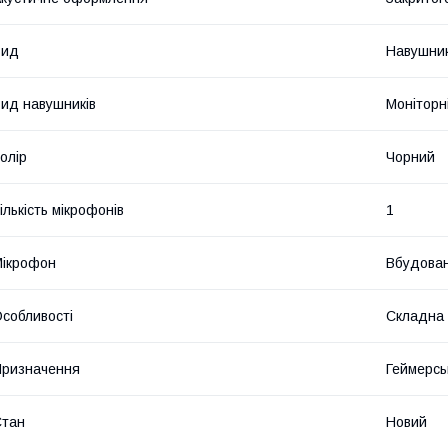
Вид
Навушни
ид навушників
Моніторн
олір
Чорний
ількість мікрофонів
1
ікрофон
Вбудова
собливості
Складна 
ризначення
Геймерсь
Стан
Новий