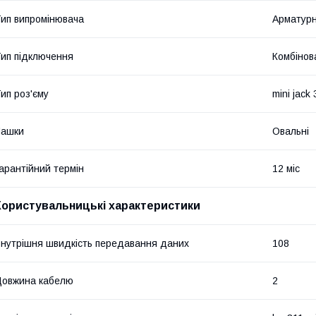
ип випромінювача
Арматур
ип підключення
Комбінов
ип роз'єму
mini jack
Чашки
Овальні
арантійний термін
12 міс
Користувальницькі характеристики
нутрішня швидкість передавання даних
108
овжина кабелю
2