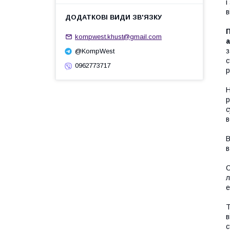
і
в
kompwest.khust@gmail.com
з
@KompWest
с
0962773717
р
р
с
в
в
О
л
е
Т
в
с