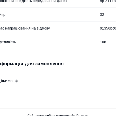
овнішня швидкість передавання даних
hp-311 ra
пір
32
ас напрацювання на відмову
91350bc
утливість
108
нформація для замовлення
іна:
530 ₴
Сайт створений на маркетплейсі
Prom.ua