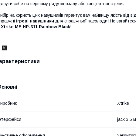
ідчути себе на першому ряду кінозалу або концертної сцени.
ибір на користь цих навушників гарантує вам найвищу якість від ві
правжні
ігрові навушники
для справжньої насолоди! Не вагайтеся 
з
Xtrike ME HP-311 Rainbow Black
!
арактеристики
Основні
иробник
X'trike
нтерфейси
jack 3.5 
кустичне оформлення
Закритог