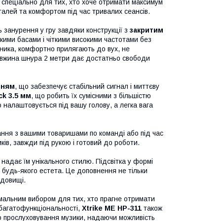
 спеціально для тих, хто хоче отримати максимум
талей та комфортом під час тривалих сеансів.
 занурення у гру завдяки конструкції з
закритим
кими басами і чіткими високими частотами без
інника, комфортно прилягають до вух, не
овжина шнура 2 метри дає достатньо свободи
нням
, що забезпечує стабільний сигнал і миттєву
ck 3.5 мм
, що робить їх сумісними з більшістю
о налаштовується під вашу голову, а легка вага
вання з вашими товаришами по команді або під час
ків, завжди під рукою і готовий до роботи.
а надає їм унікального стилю. Підсвітка у формі
 будь-якого естета. Це доповнення не тільки
едовищі.
имальним вибором для тих, хто прагне отримати
й багатофункціональності,
Xtrike ME HP-311
також
бо прослуховування музики, надаючи можливість