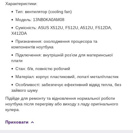
Характеристики:
Тип: вентилятор (cooling fan)
Модель: 13NB0KA0AM08
Сумісність: ASUS X512U, F512U, A512U, F512DA,
X412DA
Призначення: охолодження процесора та
компонентів ноутбука
Підключення: внутрішній роз’єм для материнської
плати
Стан: б/в, повністю робочий
Матеріал: корпус пластиковий, лопаті метал/пластик
Особливості: забезпечує ефективний відвід тепла, без
зайвого шуму
Підійде для ремонту та відновлення нормальної роботи
ноутбука після перегріву або виходу з ладу оригінального
кулера.
Приховати