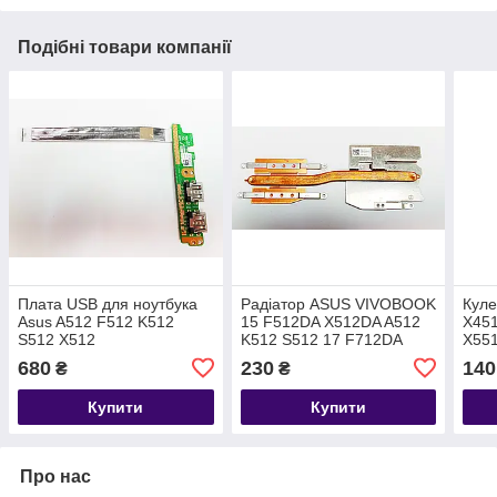
Подібні товари компанії
Плата USB для ноутбука
Радіатор ASUS VIVOBOOK
Куле
Asus A512 F512 K512
15 F512DA X512DA A512
X45
S512 X512
K512 S512 17 F712DA
X55
(X512UF_IO_BD)
R51
680
230
140
₴
₴
Купити
Купити
Про нас