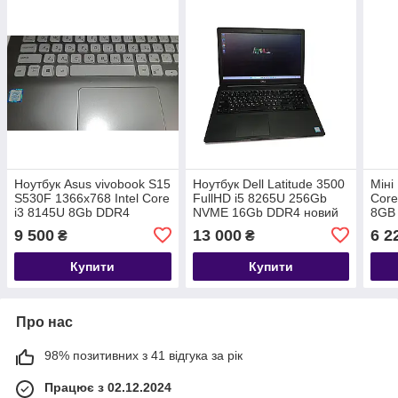
Ноутбук Asus vivobook S15
Ноутбук Dell Latitude 3500
Міні
S530F 1366x768 Intel Core
FullHD i5 8265U 256Gb
Core
i3 8145U 8Gb DDR4
NVME 16Gb DDR4 новий
8GB
120GB SSD
АКБ
SSD 
9 500
13 000
6 2
₴
₴
Blue
Купити
Купити
Про нас
98% позитивних з 41 відгука за рік
Працює з 02.12.2024