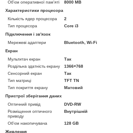
Об'єм оперативної пам'яті
8000 MB
Характеристики процесора
Кількість ядер процесора
2
Тип процесора
Core i3
Підключення і зв'язок
Мережеві адаптери
Bluetooth, Wi-Fi
Екран
Мультитач екран
Так
Роздільна здатність екрану
1366×768
Сенсорний екран
Так
Тип матриці
TFT TN
Тип покриття екрану
Матовий
Пристрої зберігання даних
Оптичний привід
DVD-RW
Розміщення оптичного
Внутрішній
приводу
Об'єм накопичувача
128 GB
Живлення