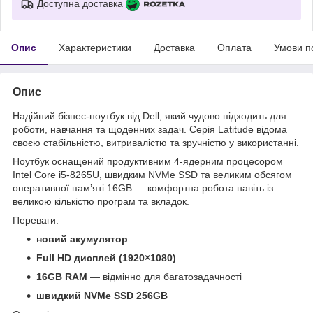
Доступна доставка
Опис
Характеристики
Доставка
Оплата
Умови п
Опис
Надійний бізнес-ноутбук від Dell, який чудово підходить для
роботи, навчання та щоденних задач. Серія Latitude відома
своєю стабільністю, витривалістю та зручністю у використанні.
Ноутбук оснащений продуктивним 4-ядерним процесором
Intel Core i5-8265U, швидким NVMe SSD та великим обсягом
оперативної пам’яті 16GB — комфортна робота навіть із
великою кількістю програм та вкладок.
Переваги:
новий акумулятор
Full HD дисплей (1920×1080)
16GB RAM
— відмінно для багатозадачності
швидкий NVMe SSD 256GB