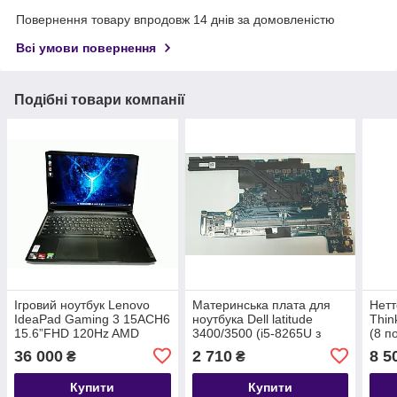
Повернення товару впродовж 14 днів за домовленістю
Всі умови повернення
Подібні товари компанії
Ігровий ноутбук Lenovo
Материнська плата для
Нетт
IdeaPad Gaming 3 15ACH6
ноутбука Dell latitude
Thin
15.6”FHD 120Hz AMD
3400/3500 (i5-8265U з
(8 п
Ryzen 5 5600H GeForse
радіатором)
1.6
36 000
2 710
8 5
₴
₴
RTX 3050 4Gb GDDR6
16GB DDR4 256GB SSD
Купити
Купити