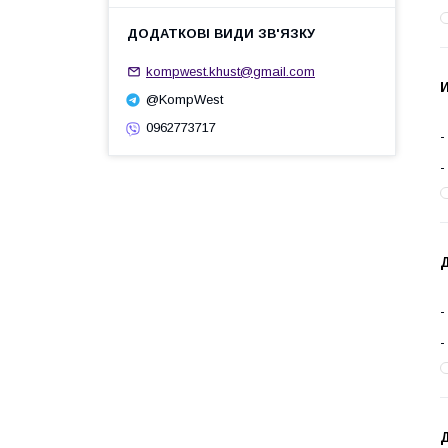
kompwest.khust@gmail.com
И
@KompWest
0962773717