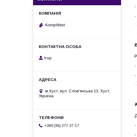
KompWest
Р
Ігор
м.Хуст, вул. Слов'янська 13, Хуст,
Україна
Д
+380 (96) 277-37-17