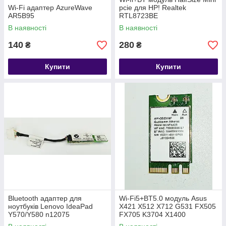
Wi-Fi адаптер AzureWave
pcie для HP! Realtek
AR5B95
RTL8723BE
В наявності
В наявності
140
280
₴
₴
Купити
Купити
Bluetooth адаптер для
Wi-Fi5+BT5.0 модуль Asus
ноутбуків Lenovo IdeaPad
X421 X512 X712 G531 FX505
Y570/Y580 n12075
FX705 K3704 X1400