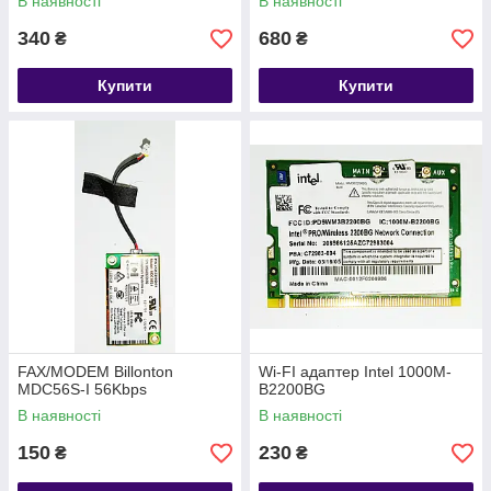
В наявності
В наявності
340
680
₴
₴
Купити
Купити
FAX/MODEM Billonton
Wi-FI адаптер Intel 1000M-
MDC56S-I 56Kbps
B2200BG
В наявності
В наявності
150
230
₴
₴