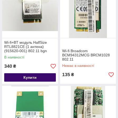
Wi-fi+BT модуль HalfSize
RTL8821CE (1 антена)
(915620-001) 802.11 bgn
Wi-fi Broadcom
300Mbps 5 GHz до ноутбуків
BCM94312MCG BRCM1028
В наявності
HP 15 HP 17
802.11
340
Немає в наявності
₴
135
₴
Купити