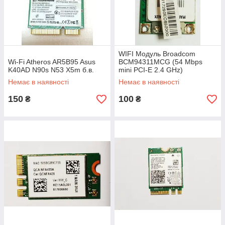
WIFI Модуль Broadcom
Wi-Fi Atheros AR5B95 Asus
BCM94311MCG (54 Mbps
K40AD N90s N53 X5m б.в.
mini PCI-E 2.4 GHz)
Немає в наявності
Немає в наявності
150
100
₴
₴