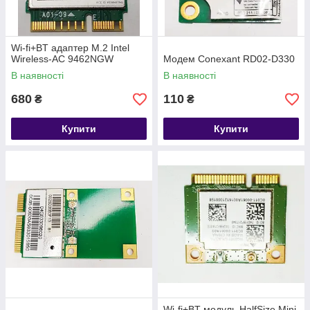
Wi-fi+BT адаптер M.2 Intel
Wireless-AC 9462NGW
Модем Conexant RD02-D330
В наявності
В наявності
680
110
₴
₴
Купити
Купити
Wi-fi+BT модуль HalfSize Mini