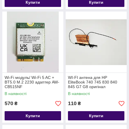
Купити
Купити
Wi-Fi модуль/ Wi-Fi 5 AC +
WI-FI антена для HP
BT5.0 M.2 2230 адаптер AW-
EliteBook 740 745 830 840
CB515NF
845 G7 G8 оригінал
В наявності
В наявності
570
110
₴
₴
Купити
Купити