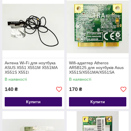
Антена Wi-Fi для ноутбука
Wifi-адаптер Atheros
ASUS X551 X551M X551MA
AR5B125 для ноутбуків Asus
X551S X551\
X551S/X551MA/X551SA
В наявності
В наявності
140
170
₴
₴
Купити
Купити