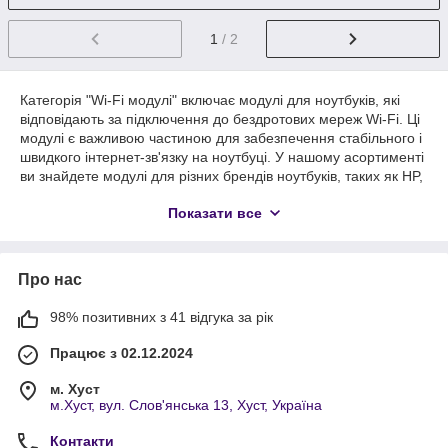
1
/ 2
Категорія "Wi-Fi модулі" включає модулі для ноутбуків, які
відповідають за підключення до бездротових мереж Wi-Fi. Ці
модулі є важливою частиною для забезпечення стабільного і
швидкого інтернет-зв'язку на ноутбуці. У нашому асортименті
ви знайдете модулі для різних брендів ноутбуків, таких як HP,
Dell, Lenovo, Asus, Acer та інших.
Показати все
Wi-Fi модулі, представлені у нашому магазині, включають
різні стандарти Wi-Fi (802.11a/b/g/n/ac/ax) і забезпечують
високу швидкість передачі даних, сумісність з останніми
Про нас
технологіями бездротових мереж і надійність у використанні.
Якщо ваш модуль пошкоджений або ви хочете оновити свій
ноутбук до більш швидкої версії Wi-Fi, ми пропонуємо вам
98% позитивних з 41 відгука за рік
широкий вибір якісних та сумісних модулів для швидкої
Працює з 02.12.2024
заміни.
м. Хуст
м.Хуст, вул. Слов'янська 13, Хуст, Україна
Контакти