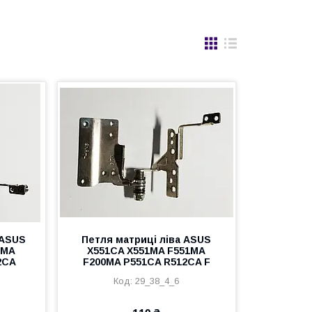
 ASUS
Петля матриці ліва ASUS
1MA
X551CA X551MA F551MA
2CA
F200MA P551CA R512CA F
29_38_4_6