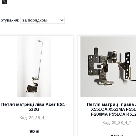
Петля матриці ліва Acer ES1-
Петля матриці права
532G
X551CA X551MA F55
F200MA P551CA R51
29_38_4_1
29_38_4_7
90 ₴