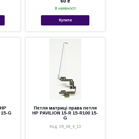
60 ₴
В наявності
Купити
 HP
Петля матриці права петля
 15-G
HP PAVILION 15-R 15-R100 15-
G
29_38_4_13