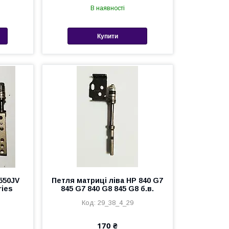
В наявності
Купити
550JV
Петля матриці ліва HP 840 G7
ries
845 G7 840 G8 845 G8 б.в.
29_38_4_29
170 ₴