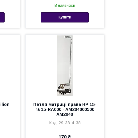
В наявності
Купити
ilion
Петля матриці права HP 15-
ra 15-RA000 - AM204000500
AM2040
29_38_4_38
170 ₴