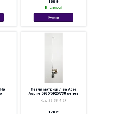
160 ₴
В наявності
Купити
 Hp
Петля матриці ліва Acer
no
Aspire 5930/5925/730 series
29_38_4_27
170 ₴