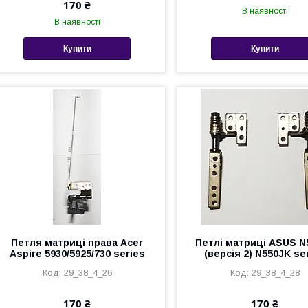
170 ₴
В наявності
В наявності
Купити
Купити
Петля матриці права Acer
Петлі матриці ASUS N
Aspire 5930/5925/730 series
(версія 2) N550JK se
29_38_4_26
29_38_4_28
170 ₴
170 ₴