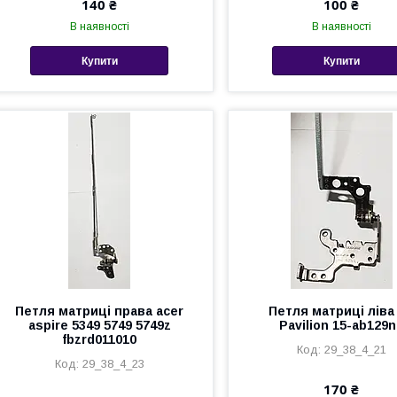
140 ₴
100 ₴
В наявності
В наявності
Купити
Купити
Петля матриці права acer
Петля матриці ліва
aspire 5349 5749 5749z
Pavilion 15-ab129
fbzrd011010
29_38_4_21
29_38_4_23
170 ₴