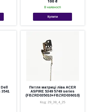
100 ₴
В наявності
Купити
Dell
Петля матриці ліва ACER
s 3541
ASPIRE 5349 5749 series
(FBZRD035010+FBZRD036010)
29_38_4_25