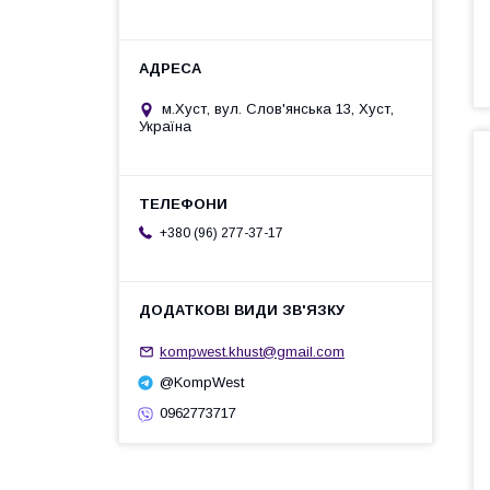
м.Хуст, вул. Слов'янська 13, Хуст,
Україна
+380 (96) 277-37-17
kompwest.khust@gmail.com
@KompWest
0962773717