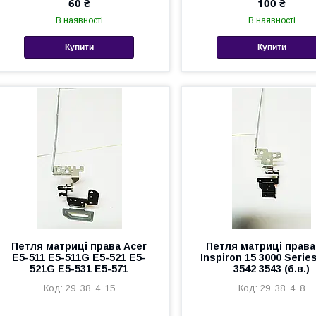
60 ₴
100 ₴
В наявності
В наявності
Купити
Купити
Петля матриці права Acer
Петля матриці права 
E5-511 E5-511G E5-521 E5-
Inspiron 15 3000 Serie
521G E5-531 E5-571
3542 3543 (б.в.)
29_38_4_15
29_38_4_8